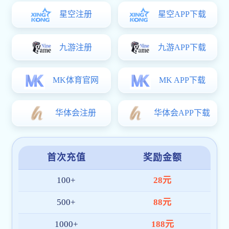
首页
体育资讯
正文
穆里尼奥重返皇马的消息无疑是当今足坛最引人注目的话题
之一。根据瑞士天空体育的报道，穆里尼奥与皇家马德里达
成了协议，并预计将在下周正式宣布这一激动人心的消息。
这一变动不仅标志着穆里尼奥职业生涯的新篇章，也将对皇
马的未来产生深远影响。文章将从四个方面进行详细阐述，
首先分析穆里尼奥重返皇马的背景及原因，其次探讨他对球
队战术和管理风格的潜在影响，然后讨论球迷和媒体对此事
的反应，最后展望他的回归可能带来的成功与挑战。
1、穆里尼奥重返皇马背景
穆里尼奥在2009年至2013年期间曾执教过皇家马德里，并且
带领球队赢得了包括西甲冠军、国王杯和超级杯等多个荣
誉。在他的带领下，皇马不仅在国内赛场上表现出色，还在