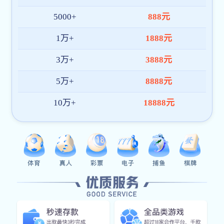
欧冠联赛中取得了显著进展。然而，由于种种原因，他在
2013年离开了球队。时隔多年，再次回归，必然有其深层次
的缘由。
近期，皇马在各项赛事中的表现并不尽如人意，尤其是在欧
冠和西甲联赛中屡屡失利，使得俱乐部高层开始思考如何改
变现状。面对外界压力，以及对重新夺回荣誉的渴望，重金
聘请穆里尼奥成为了一种可行的选择。他丰富的执教经验和
战术智慧，无疑能够为球队注入新的活力。
此外，在过去几年中，随着欧洲足球环境变化，新兴教练不
断崭露头角，而穆里尼奥始终保持着自己独特的魅力和影响
力。他对于比赛细节严谨把控以及心理战术运用自如，使他
始终处于足坛顶尖教练行列。因此，这样的人选自然成为皇
马会考虑的重要对象。