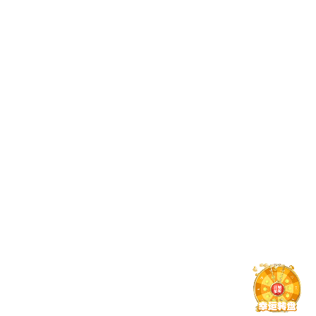
身份验证
网络防护
多因子登录、行为识
WAF规则、异常流量识
别、设备绑定
别、服务稳定性保障
安全核心
数据加密
行为审计
字段加密、权限分级、
关键操作日志、行为追
存储隔离
踪、风险溯源支持