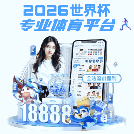
注册入口
凯发集团官网
· 体育观看更
便捷
连接你的赛事视野，打造球迷专属的数字主场。
凯发集团
官网网页版
提供多终端支持、高清视频、 实时比分与赛事
推荐，让你随时随地畅享体育内容。
网页端入口