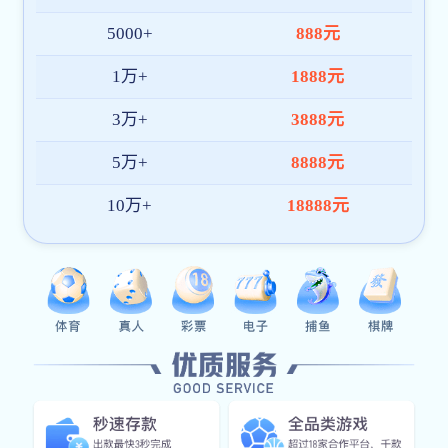
能够通过个人能力打破对方防线，为球队创造更多进攻机
会。而里沙利松则具备全面的技术特点，不仅能够担任前
锋，还能胜任边锋的位置，他灵活多变的踢法使得他在进攻
端极具威胁。
此外，佩德罗在传球和控球方面也展现了不俗的水准，他不
仅是一个终结者，也能为队友提供帮助。而安东尼则常常利
用个人速度与技巧，在边路制造空间并完成助攻。里沙利松
虽然相对较少担任组织者，但他的比赛阅读能力让他能够及
时参与到团队配合中，这对于任何一支想要争夺荣誉的球队
来说都是非常重要的一点。
总体而言，三名候选人在技术特点上各有千秋，但若要寻找
一位最接近内马尔风格的人选，或许安东尼会更符合，因为
他同样具有创意与突破能力，这正是内马尔所擅长之处。