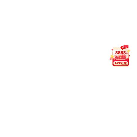
小组来说尤为重要。
相较之下，里沙利松虽然已经代表国家队出场，但是由于位
置变化较大，以及偶尔伤病困扰，使得他的稳定性受到一定
影响。然而，一旦找回状态，他仍然具有极强竞争力。因
此，从适应情况来看，无论是佩德罗还是安东尼都已初步完
成融入，而里沙利松则需努力争取更多机会以巩固自身地
位。
总结：
综上所述，在内马尔离队后，虽然有多个候选人可以承担起
这一重任，但经过综合分析，我们发现每位候选人都有优劣
势。佩德罗具备丰富经验与成熟心态；安东尼拥有极佳潜力
及激情；而里沙利松则具备广泛技能及韧劲。因此，在未来
的发展过程中，教练组需要根据实际情况进行选择，以确保
最优解方案落地执行。