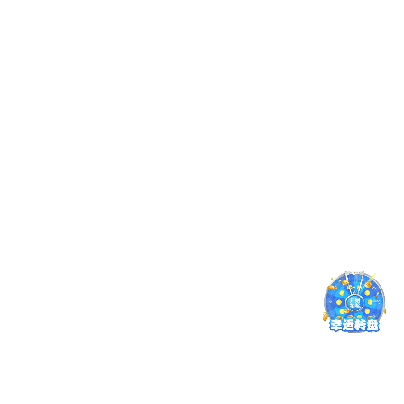
的人选。
3、俱乐部表现比较
近年来，佩德罗在俱乐部层面的表现十分抢眼。他不仅在联
赛中屡屡破门，更是在杯赛中扮演了关键角色。他加盟佛罗
伦萨之后，通过稳定而高效的数据回馈，让外界对他的评价
逐渐攀升。此外，其参与到团队战术中的贡献也是不可小
觑，这让他的价值愈加凸显。
安东尼目前效力于曼联，在英超联赛中展现出了极佳状态。
他凭借灵活多变的位置感和迅捷脚法，多次为球队制造进攻
机会，也频频成为媒体关注焦点。这种高强度联赛锻炼出来
的不仅是竞技状态，还有其适应不同战术打法能力，对未来
国家队阵容构建有很大帮助。
至于里沙利松，他虽然经历了一些波折，但依然展示出了不