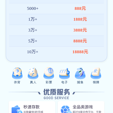
施，这导致许多员工在外地比赛时不得不自掏腰包。这种做
法，不仅让员工感到失望，也直接影响了他们的士气与团队
凝聚力。
此外，主场T恤问题同样引起了广泛讨论。作为一种基本的
团队标识和球迷文化符号，主场T恤本应是每位球员和工作
人员都能拥有的一项福利。然而，新老板却选择削减这一费
用，使得许多球迷和工作人员未能如愿获得这一象征性的物
品，引发了一波负面情绪。
与此同时，尽管在这些看似微不足道的小开销上斤斤计较，
新老板却毫不吝啬于教练招聘上。在花费百万招募教练时，
这种明显的不平衡让人们更加疑惑，为何对团队基础设施和
氛围如此苛刻，却对个人薪资大方解囊。
2、球迷与员工的反应