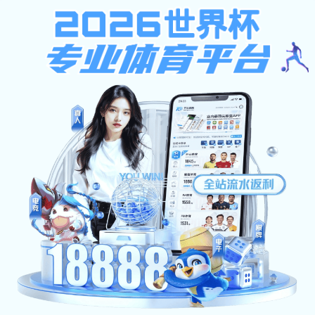
注册入口
凯发集团官网
· 体育观看更
便捷
连接你的赛事视野，打造球迷专属的数字主场。
凯发集团
官网网页版
提供多终端支持、高清视频、 实时比分与赛事
推荐，让你随时随地畅享体育内容。
网页端入口